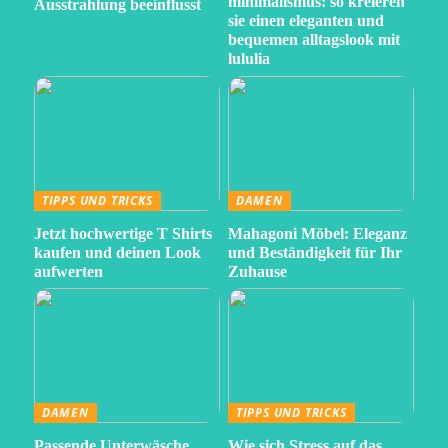
minimalismus: so kreieren
Ausstrahlung beeinflusst
sie einen eleganten und
bequemen alltagslook mit
lululia
TIPPS UND TRICKS
DAMEN
Jetzt hochwertige T Shirts
Mahagoni Möbel: Eleganz
kaufen und deinen Look
und Beständigkeit für Ihr
aufwerten
Zuhause
DAMEN
TIPPS UND TRICKS
Passende Unterwäsche
Wie sich Stress auf das