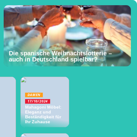
Die spanische Weihnachtslotterie –
auch in Deutschland spielbar?
DAMEN
17/10/2024
Mahagoni Möbel:
Eleganz und
Beständigkeit für
Ihr Zuhause