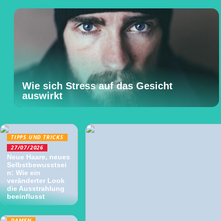
Wie sich Stress auf das Gesicht
auswirkt
TIPPS UND TRICKS
27/07/2026
Neue Haare, neues
Selbstbewusstsei
n: Wie ein
veränderter Look
die Ausstrahlung
beeinflusst
DAMEN