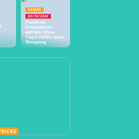
DAMEN
02/10/2024
Passende
s
Unterwäsche
wählen: Diese
Tipps helfen beim
Shopping
TRICKS