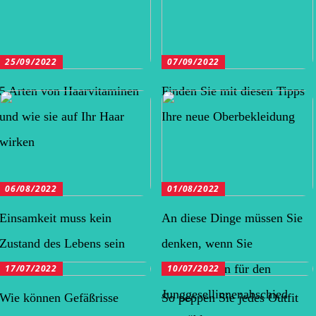
25/09/2022
07/09/2022
5 Arten von Haarvitaminen
Finden Sie mit diesen Tipps
und wie sie auf Ihr Haar
Ihre neue Oberbekleidung
wirken
06/08/2022
01/08/2022
Einsamkeit muss kein
An diese Dinge müssen Sie
Zustand des Lebens sein
denken, wenn Sie
Dekorationen für den
17/07/2022
10/07/2022
Junggesellinnenabschied
Wie können Gefäßrisse
So peppen Sie jedes Outfit