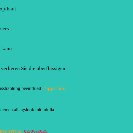
Kopfhaut
mers
n kann
verlieren Sie die überflüssigen
Tipps und
sstrahlung beeinflusst
uemen alltagslook mit lululia
und Tricks
02/06/2025