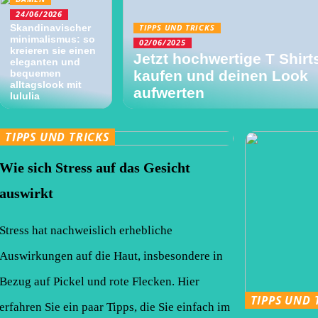
24/06/2026
Skandinavischer
TIPPS UND TRICKS
minimalismus: so
02/06/2025
kreieren sie einen
Jetzt hochwertige T Shirt
eleganten und
bequemen
kaufen und deinen Look
alltagslook mit
aufwerten
lululia
TIPPS UND TRICKS
Wie sich Stress auf das Gesicht
auswirkt
Stress hat nachweislich erhebliche
Auswirkungen auf die Haut, insbesondere in
Bezug auf Pickel und rote Flecken. Hier
TIPPS UND 
erfahren Sie ein paar Tipps, die Sie einfach im