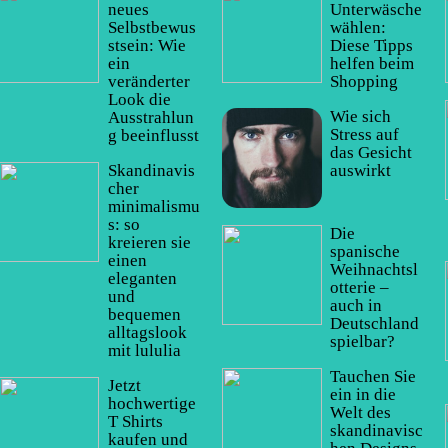
neues
Unterwäsche
Selbstbewus
wählen:
stsein: Wie
Diese Tipps
ein
helfen beim
veränderter
Shopping
Look die
Wie sich
Ausstrahlun
Stress auf
g beeinflusst
das Gesicht
Skandinavis
auswirkt
cher
minimalismu
s: so
Die
kreieren sie
spanische
einen
Weihnachtsl
eleganten
otterie –
und
auch in
bequemen
Deutschland
alltagslook
spielbar?
mit lululia
Tauchen Sie
Jetzt
ein in die
hochwertige
Welt des
T Shirts
skandinavisc
kaufen und