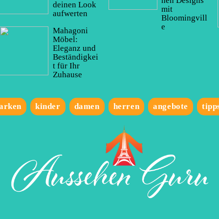
hen Designs
deinen Look
mit
aufwerten
Bloomingvill
e
Mahagoni
Möbel:
Eleganz und
Beständigkei
t für Ihr
Zuhause
arken
kinder
damen
herren
angebote
tipp