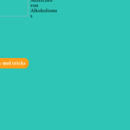
Anzeichen
von
Alkoholismu
s
s und tricks