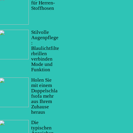
für Herren-
Stoffhosen
Stilvolle
Augenpflege
:
Blaulichtfilte
rbrillen
verbinden
Mode und
Funktion
Holen Sie
mit einem
Doppelschla
fsofa mehr
aus Ihrem
Zuhause
heraus
Die
typischen