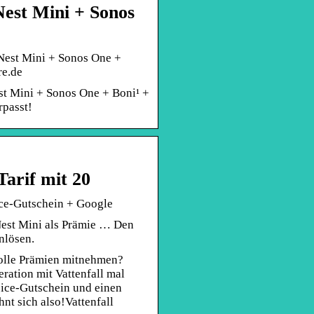
est Mini + Sonos
 Nest Mini + Sonos One +
re.de
st Mini + Sonos One + Boni¹ +
rpasst!
Tarif mit 20
ice-Gutschein + Google
est Mini als Prämie … Den
nlösen.
 tolle Prämien mitnehmen?
ration mit Vattenfall mal
oice-Gutschein und einen
nt sich also!Vattenfall