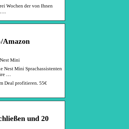
drei Wochen der von Ihnen
u….
e-/Amazon
 Nest Mini
e Nest Mini Sprachassistenten
wäre …
m Deal profitieren. 55€
chließen und 20