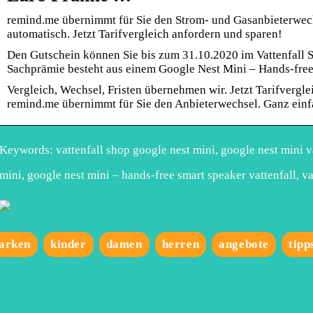
remind.me übernimmt für Sie den Strom- und Gasanbieterwech
automatisch. Jetzt Tarifvergleich anfordern und sparen!
Den Gutschein können Sie bis zum 31.10.2020 im Vattenfall 
Sachprämie besteht aus einem Google Nest Mini – Hands-free
Vergleich, Wechsel, Fristen übernehmen wir. Jetzt Tarifvergl
remind.me übernimmt für Sie den Anbieterwechsel. Ganz einf
Keywords: vattenfall shop google nest mini, google nest mini va
mini, google nest mini – hands-free smart speaker vattenfall, va
arken
kinder
damen
herren
angebote
tipp