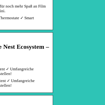
 für noch mehr Spaß an Film
ini.
 Thermostate ✓ Smart
e Nest Ecosystem –
stent ✓ Umfangreiche
tellen!
stent ✓ Umfangreiche
tellen!