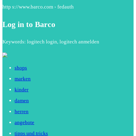
http s://www.barco.com › fedauth
Log in to Barco
Keywords: logitech login, logitech anmelden
shops
marken
kinder
damen
herren
angebote
tipps und tricks