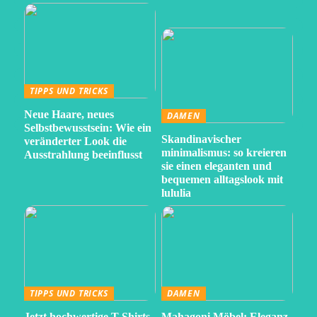
TIPPS UND TRICKS
Neue Haare, neues
DAMEN
Selbstbewusstsein: Wie ein
Skandinavischer
veränderter Look die
minimalismus: so kreieren
Ausstrahlung beeinflusst
sie einen eleganten und
bequemen alltagslook mit
lululia
TIPPS UND TRICKS
DAMEN
Jetzt hochwertige T Shirts
Mahagoni Möbel: Eleganz