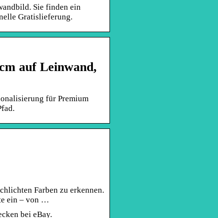
andbild. Sie finden ein
elle Gratislieferung.
 cm auf Leinwand,
sonalisierung für Premium
Pfad.
schlichten Farben zu erkennen.
te ein – von …
ecken bei eBay.