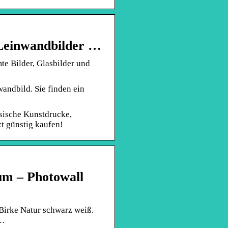
 Leinwandbilder …
te Bilder, Glasbilder und
andbild. Sie finden ein
sische Kunstdrucke,
zt günstig kaufen!
um – Photowall
irke Natur schwarz weiß.
 …